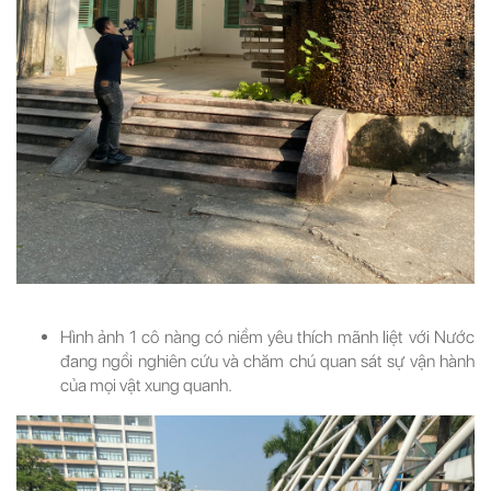
Hình ảnh 1 cô nàng có niềm yêu thích mãnh liệt với Nước
đang ngồi nghiên cứu và chăm chú quan sát sự vận hành
của mọi vật xung quanh.