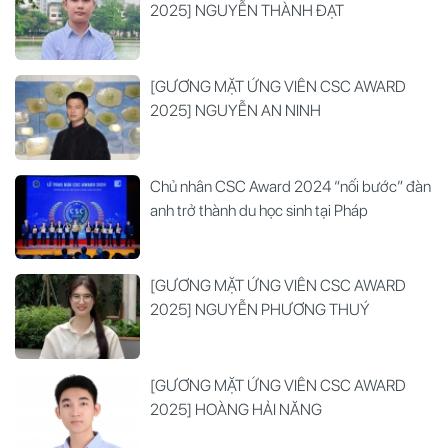
2025] NGUYỄN THÀNH ĐẠT
[GƯƠNG MẶT ỨNG VIÊN CSC AWARD
2025] NGUYỄN AN NINH
Chủ nhân CSC Award 2024 “nối bước” đàn
anh trở thành du học sinh tại Pháp
[GƯƠNG MẶT ỨNG VIÊN CSC AWARD
2025] NGUYỄN PHƯƠNG THUÝ
[GƯƠNG MẶT ỨNG VIÊN CSC AWARD
2025] HOÀNG HẢI NĂNG