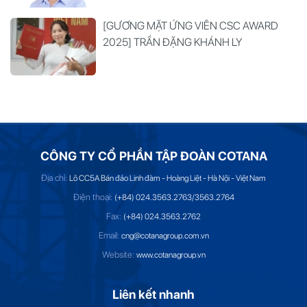
[GƯƠNG MẶT ỨNG VIÊN CSC AWARD
2025] TRẦN ĐẶNG KHÁNH LY
CÔNG TY CỔ PHẦN TẬP ĐOÀN COTANA
Địa chỉ:
Lô CC5A Bán đảo Linh đàm - Hoàng Liệt - Hà Nội - Việt Nam
Điện thoại:
(+84) 024.3563.2763/3563.2764
Fax:
(+84) 024.3563.2762
Email:
cng@cotanagroup.com.vn
Website:
www.cotanagroup.vn
Liên kết nhanh