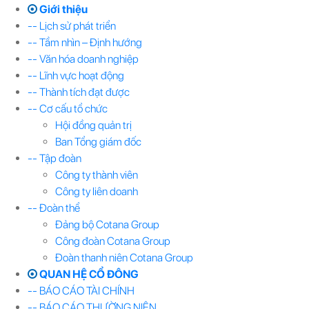
Giới thiệu
-- Lịch sử phát triển
-- Tầm nhìn – Định hướng
-- Văn hóa doanh nghiệp
-- Lĩnh vực hoạt động
-- Thành tích đạt được
-- Cơ cấu tổ chức
Hội đồng quản trị
Ban Tổng giám đốc
-- Tập đoàn
Công ty thành viên
Công ty liên doanh
-- Đoàn thể
Đảng bộ Cotana Group
Công đoàn Cotana Group
Đoàn thanh niên Cotana Group
QUAN HỆ CỔ ĐÔNG
-- BÁO CÁO TÀI CHÍNH
-- BÁO CÁO THƯỜNG NIÊN