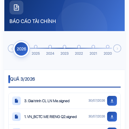
BÁO CÁO TÀI CHÍNH
‹
›
2026
2025
2024
2023
2022
2021
2020
QUĂ 3/2026
3. Giai trinh CL LN Me.signed
30/07/2026
1. VN_BCTC ME RIENG Q2.signed
30/07/2026