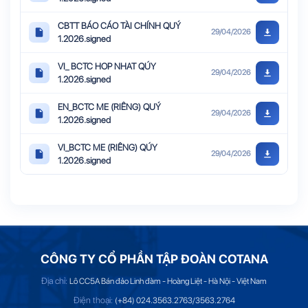
CBTT BÁO CÁO TÀI CHÍNH QUÝ
29/04/2026
1.2026.signed
VI_ BCTC HOP NHAT QÚY
29/04/2026
1.2026.signed
EN_BCTC ME (RIÊNG) QUÝ
29/04/2026
1.2026.signed
VI_BCTC ME (RIÊNG) QÚY
29/04/2026
1.2026.signed
CÔNG TY CỔ PHẦN TẬP ĐOÀN COTANA
Địa chỉ:
Lô CC5A Bán đảo Linh đàm - Hoàng Liệt - Hà Nội - Việt Nam
Điện thoại:
(+84) 024.3563.2763/3563.2764