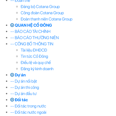
-- Đoàn thể
Đảng bộ Cotana Group
Công đoàn Cotana Group
Đoàn thanh niên Cotana Group
QUAN HỆ CỔ ĐÔNG
-- BÁO CÁO TÀI CHÍNH
-- BÁO CÁO THƯỜNG NIÊN
-- CÔNG BỐ THÔNG TIN
Tài liệu ĐHĐCĐ
Tin tức Cổ Đông
Điều lệ và quy chế
Đăng ký kinh doanh
Dự án
-- Dự án nổi bật
-- Dự án thi công
-- Dự án đầu tư
Đối tác
-- Đối tác trong nước
-- Đối tác nước ngoài