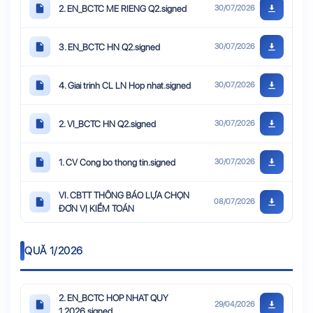
2. EN_BCTC ME RIENG Q2.signed
30/07/2026
3. EN_BCTC HN Q2.signed
30/07/2026
4. Giai trinh CL LN Hop nhat.signed
30/07/2026
2. VI_BCTC HN Q2.signed
30/07/2026
1. CV Cong bo thong tin.signed
30/07/2026
VI. CBTT THÔNG BÁO LỰA CHỌN
08/07/2026
ĐƠN VỊ KIỂM TOÁN
QUĂ 1/2026
2. EN_BCTC HOP NHAT QUY
29/04/2026
1.2026.signed