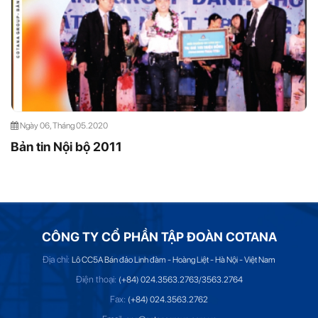
Ngày 06, Tháng 05.2020
Bản tin Nội bộ 2011
CÔNG TY CỔ PHẦN TẬP ĐOÀN COTANA
Địa chỉ:
Lô CC5A Bán đảo Linh đàm - Hoàng Liệt - Hà Nội - Việt Nam
Điện thoại:
(+84) 024.3563.2763/3563.2764
Fax:
(+84) 024.3563.2762