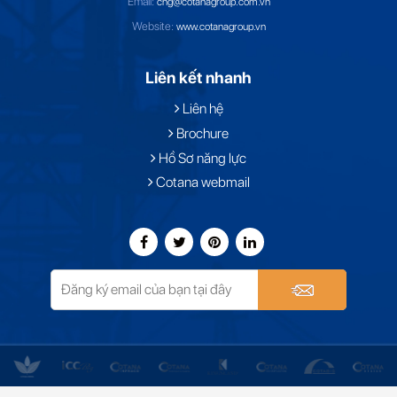
Email:
cng@cotanagroup.com.vn
Website:
www.cotanagroup.vn
Liên kết nhanh
Liên hệ
Brochure
Hồ Sơ năng lực
Cotana webmail