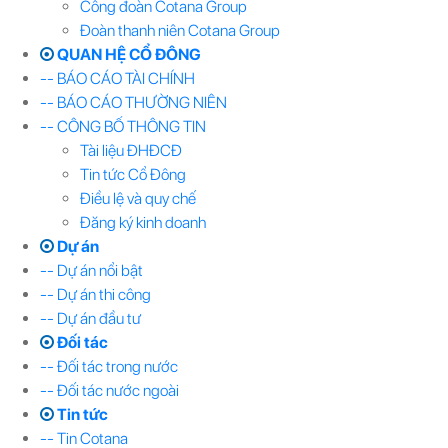
Công đoàn Cotana Group
Đoàn thanh niên Cotana Group
QUAN HỆ CỔ ĐÔNG
-- BÁO CÁO TÀI CHÍNH
-- BÁO CÁO THƯỜNG NIÊN
-- CÔNG BỐ THÔNG TIN
Tài liệu ĐHĐCĐ
Tin tức Cổ Đông
Điều lệ và quy chế
Đăng ký kinh doanh
Dự án
-- Dự án nổi bật
-- Dự án thi công
-- Dự án đầu tư
Đối tác
-- Đối tác trong nước
-- Đối tác nước ngoài
Tin tức
-- Tin Cotana