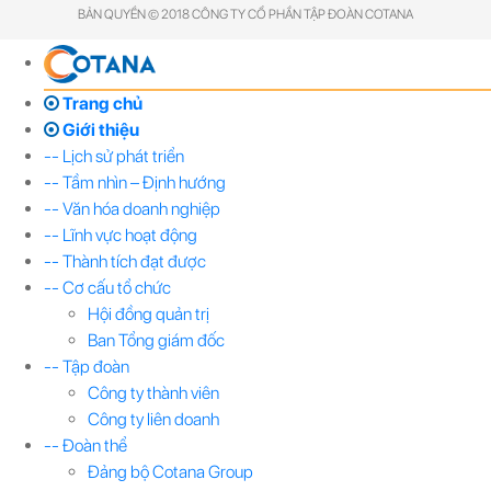
BẢN QUYỀN © 2018 CÔNG TY CỔ PHẦN TẬP ĐOÀN COTANA
Trang chủ
Giới thiệu
-- Lịch sử phát triển
-- Tầm nhìn – Định hướng
-- Văn hóa doanh nghiệp
-- Lĩnh vực hoạt động
-- Thành tích đạt được
-- Cơ cấu tổ chức
Hội đồng quản trị
Ban Tổng giám đốc
-- Tập đoàn
Công ty thành viên
Công ty liên doanh
-- Đoàn thể
Đảng bộ Cotana Group