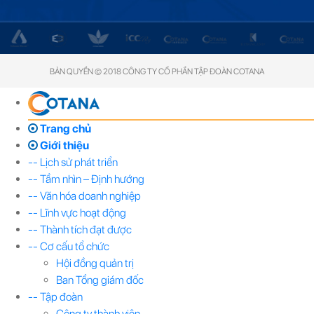
BẢN QUYỀN © 2018 CÔNG TY CỔ PHẦN TẬP ĐOÀN COTANA
Trang chủ
Giới thiệu
-- Lịch sử phát triển
-- Tầm nhìn – Định hướng
-- Văn hóa doanh nghiệp
-- Lĩnh vực hoạt động
-- Thành tích đạt được
-- Cơ cấu tổ chức
Hội đồng quản trị
Ban Tổng giám đốc
-- Tập đoàn
Công ty thành viên