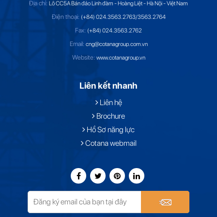
Địa chỉ:
Lô CC5A Bán đảo Linh đàm - Hoàng Liệt - Hà Nội - Việt Nam
Điện thoại:
(+84) 024.3563.2763/3563.2764
Fax:
(+84) 024.3563.2762
Email:
cng@cotanagroup.com.vn
Website:
www.cotanagroup.vn
Liên kết nhanh
Liên hệ
Brochure
Hồ Sơ năng lực
Cotana webmail