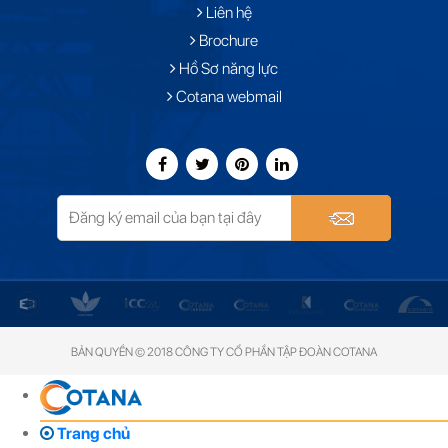
Liên hệ
Brochure
Hồ Sơ năng lực
Cotana webmail
BẢN QUYỀN © 2018 CÔNG TY CỔ PHẦN TẬP ĐOÀN COTANA
Trang chủ