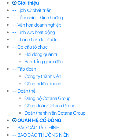
Giới thiệu
-- Lịch sử phát triển
-- Tầm nhìn – Định hướng
-- Văn hóa doanh nghiệp
-- Lĩnh vực hoạt động
-- Thành tích đạt được
-- Cơ cấu tổ chức
Hội đồng quản trị
Ban Tổng giám đốc
-- Tập đoàn
Công ty thành viên
Công ty liên doanh
-- Đoàn thể
Đảng bộ Cotana Group
Công đoàn Cotana Group
Đoàn thanh niên Cotana Group
QUAN HỆ CỔ ĐÔNG
-- BÁO CÁO TÀI CHÍNH
-- BÁO CÁO THƯỜNG NIÊN