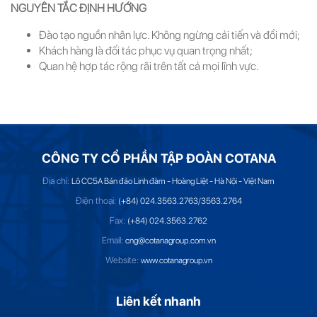
NGUYÊN TẮC ĐỊNH HƯỚNG
Đào tạo nguồn nhân lực. Không ngừng cải tiến và đổi mới;
Khách hàng là đối tác phục vụ quan trọng nhất;
Quan hệ hợp tác rộng rãi trên tất cả mọi lĩnh vực.
CÔNG TY CỔ PHẦN TẬP ĐOÀN COTANA
Địa chỉ:
Lô CC5A Bán đảo Linh đàm - Hoàng Liệt - Hà Nội - Việt Nam
Điện thoại:
(+84) 024.3563.2763/3563.2764
Fax:
(+84) 024.3563.2762
Email:
cng@cotanagroup.com.vn
Website:
www.cotanagroup.vn
Liên kết nhanh