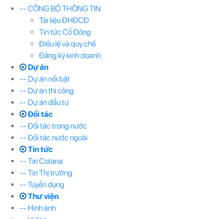
-- CÔNG BỐ THÔNG TIN
Tài liệu ĐHĐCĐ
Tin tức Cổ Đông
Điều lệ và quy chế
Đăng ký kinh doanh
Dự án
-- Dự án nổi bật
-- Dự án thi công
-- Dự án đầu tư
Đối tác
-- Đối tác trong nước
-- Đối tác nước ngoài
Tin tức
-- Tin Cotana
-- Tin Thị trường
-- Tuyển dụng
Thư viện
-- Hình ảnh