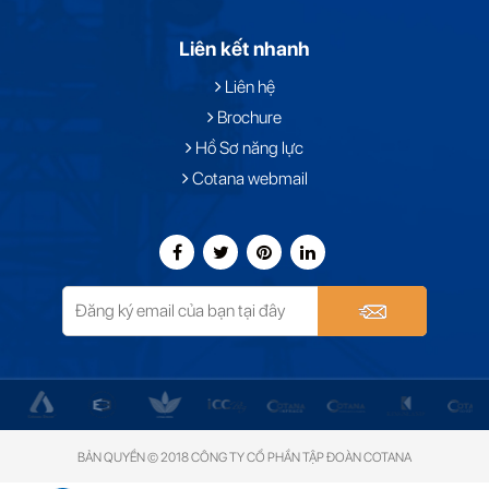
Liên kết nhanh
Liên hệ
Brochure
Hồ Sơ năng lực
Cotana webmail
BẢN QUYỀN © 2018 CÔNG TY CỔ PHẦN TẬP ĐOÀN COTANA