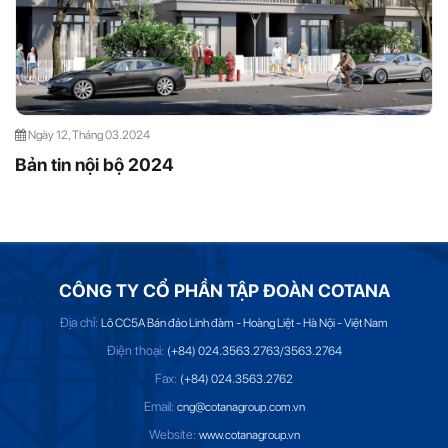
Ngày 12, Tháng 03.2024
Bản tin nội bộ 2024
CÔNG TY CỔ PHẦN TẬP ĐOÀN COTANA
Địa chỉ:
Lô CC5A Bán đảo Linh đàm - Hoàng Liệt - Hà Nội - Việt Nam
Điện thoại:
(+84) 024.3563.2763/3563.2764
Fax:
(+84) 024.3563.2762
Email:
cng@cotanagroup.com.vn
Website:
www.cotanagroup.vn