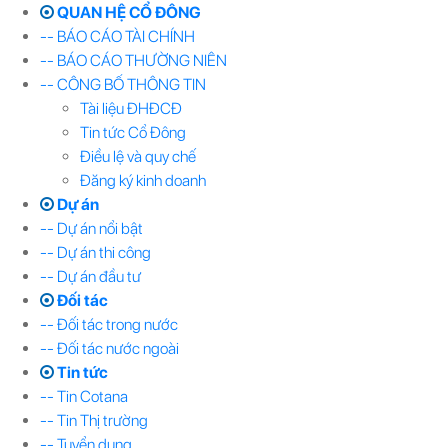
QUAN HỆ CỔ ĐÔNG
-- BÁO CÁO TÀI CHÍNH
-- BÁO CÁO THƯỜNG NIÊN
-- CÔNG BỐ THÔNG TIN
Tài liệu ĐHĐCĐ
Tin tức Cổ Đông
Điều lệ và quy chế
Đăng ký kinh doanh
Dự án
-- Dự án nổi bật
-- Dự án thi công
-- Dự án đầu tư
Đối tác
-- Đối tác trong nước
-- Đối tác nước ngoài
Tin tức
-- Tin Cotana
-- Tin Thị trường
-- Tuyển dụng