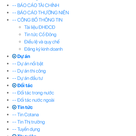
-- BÁO CÁO TÀI CHÍNH
-- BÁO CÁO THƯỜNG NIÊN
-- CÔNG BỐ THÔNG TIN
Tài liệu ĐHĐCĐ
Tin tức Cổ Đông
Điều lệ và quy chế
Đăng ký kinh doanh
Dự án
-- Dự án nổi bật
-- Dự án thi công
-- Dự án đầu tư
Đối tác
-- Đối tác trong nước
-- Đối tác nước ngoài
Tin tức
-- Tin Cotana
-- Tin Thị trường
-- Tuyển dụng