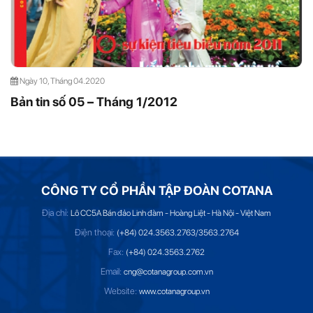
Ngày 10, Tháng 04.2020
Bản tin số 05 – Tháng 1/2012
CÔNG TY CỔ PHẦN TẬP ĐOÀN COTANA
Địa chỉ:
Lô CC5A Bán đảo Linh đàm - Hoàng Liệt - Hà Nội - Việt Nam
Điện thoại:
(+84) 024.3563.2763/3563.2764
Fax:
(+84) 024.3563.2762
Email:
cng@cotanagroup.com.vn
Website:
www.cotanagroup.vn