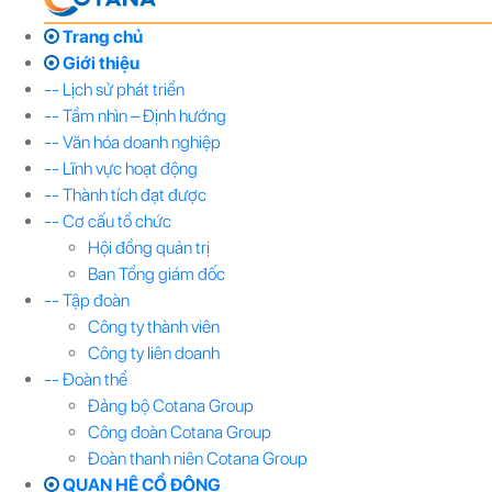
Trang chủ
Giới thiệu
-- Lịch sử phát triển
-- Tầm nhìn – Định hướng
-- Văn hóa doanh nghiệp
-- Lĩnh vực hoạt động
-- Thành tích đạt được
-- Cơ cấu tổ chức
Hội đồng quản trị
Ban Tổng giám đốc
-- Tập đoàn
Công ty thành viên
Công ty liên doanh
-- Đoàn thể
Đảng bộ Cotana Group
Công đoàn Cotana Group
Đoàn thanh niên Cotana Group
QUAN HỆ CỔ ĐÔNG