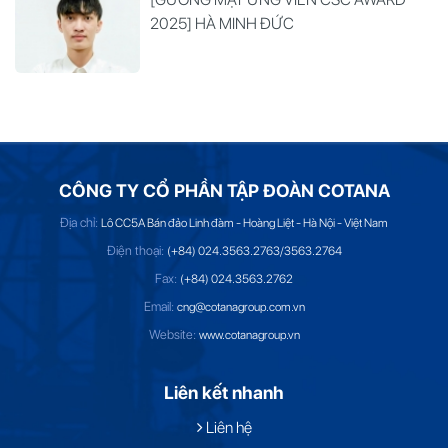
2025] HÀ MINH ĐỨC
CÔNG TY CỔ PHẦN TẬP ĐOÀN COTANA
Địa chỉ:
Lô CC5A Bán đảo Linh đàm - Hoàng Liệt - Hà Nội - Việt Nam
Điện thoại:
(+84) 024.3563.2763/3563.2764
Fax:
(+84) 024.3563.2762
Email:
cng@cotanagroup.com.vn
Website:
www.cotanagroup.vn
Liên kết nhanh
Liên hệ