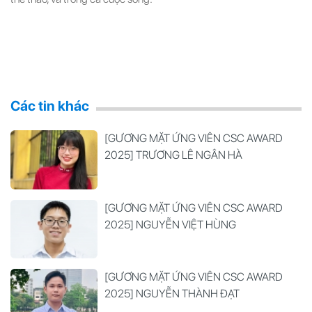
Các tin khác
[GƯƠNG MẶT ỨNG VIÊN CSC AWARD
2025] TRƯƠNG LÊ NGÂN HÀ
[GƯƠNG MẶT ỨNG VIÊN CSC AWARD
2025] NGUYỄN VIỆT HÙNG
[GƯƠNG MẶT ỨNG VIÊN CSC AWARD
2025] NGUYỄN THÀNH ĐẠT