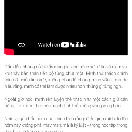
Dần dần, những nỗ lực ấy mang lại cho mình sự tự tin và niềm vui
khi thấy bản thân tiến bộ từng chút một. Mình thử thách chính
mình ở nhiều lĩnh vực, không phải để chứng minh với ai, mà để
hiểu rằng: mình có thể làm được nhiều hơn những gì từng nghĩ.
Ngoài giờ học, mình rèn luyện thể thao như một cách giữ cân
bằng – vì khi cơ thể khỏe mạnh, tinh thần cũng vững vàng hơn.
Nhìn lại gần bốn năm qua, mình hiểu rằng: điều giúp mình đi đến
hôm nay không phải may mắn, mà là kỷ luật – trong học tập, trong
thể thao, và trong cả cuộc sống.