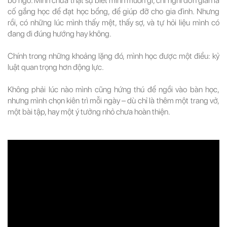
bỡ ngỡ. Mình chưa thật sự biết mình muốn gì, chỉ nghĩ đơn giản là
cố gắng học để đạt học bổng, để giúp đỡ cho gia đình. Nhưng
rồi, có những lúc mình thấy mệt, thấy sợ, và tự hỏi liệu mình có
đang đi đúng hướng hay không.
Chính trong những khoảng lặng đó, mình học được một điều: kỷ
luật quan trọng hơn động lực.
Không phải lúc nào mình cũng hứng thú để ngồi vào bàn học,
nhưng mình chọn kiên trì mỗi ngày – dù chỉ là thêm một trang vở,
một bài tập, hay một ý tưởng nhỏ chưa hoàn thiện.