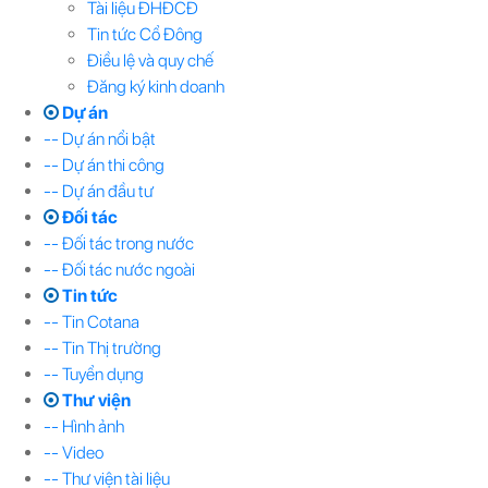
Tài liệu ĐHĐCĐ
Tin tức Cổ Đông
Điều lệ và quy chế
Đăng ký kinh doanh
Dự án
-- Dự án nổi bật
-- Dự án thi công
-- Dự án đầu tư
Đối tác
-- Đối tác trong nước
-- Đối tác nước ngoài
Tin tức
-- Tin Cotana
-- Tin Thị trường
-- Tuyển dụng
Thư viện
-- Hình ảnh
-- Video
-- Thư viện tài liệu