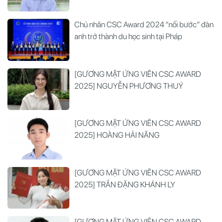
Chủ nhân CSC Award 2024 “nối bước” đàn
anh trở thành du học sinh tại Pháp
[GƯƠNG MẶT ỨNG VIÊN CSC AWARD
2025] NGUYỄN PHƯƠNG THUÝ
[GƯƠNG MẶT ỨNG VIÊN CSC AWARD
2025] HOÀNG HẢI NĂNG
[GƯƠNG MẶT ỨNG VIÊN CSC AWARD
2025] TRẦN ĐẶNG KHÁNH LY
[GƯƠNG MẶT ỨNG VIÊN CSC AWARD