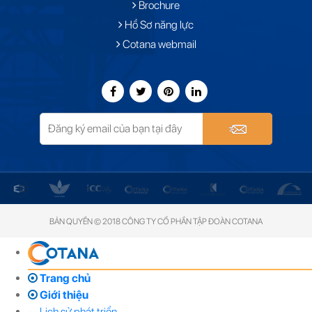
Brochure
Hồ Sơ năng lực
Cotana webmail
BẢN QUYỀN © 2018 CÔNG TY CỔ PHẦN TẬP ĐOÀN COTANA
Trang chủ
Giới thiệu
-- Lịch sử phát triển