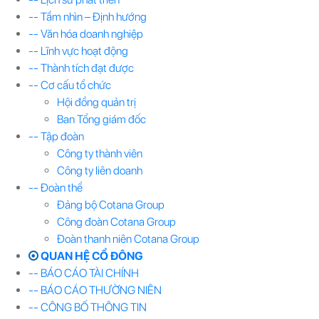
-- Tầm nhìn – Định hướng
-- Văn hóa doanh nghiệp
-- Lĩnh vực hoạt động
-- Thành tích đạt được
-- Cơ cấu tổ chức
Hội đồng quản trị
Ban Tổng giám đốc
-- Tập đoàn
Công ty thành viên
Công ty liên doanh
-- Đoàn thể
Đảng bộ Cotana Group
Công đoàn Cotana Group
Đoàn thanh niên Cotana Group
QUAN HỆ CỔ ĐÔNG
-- BÁO CÁO TÀI CHÍNH
-- BÁO CÁO THƯỜNG NIÊN
-- CÔNG BỐ THÔNG TIN