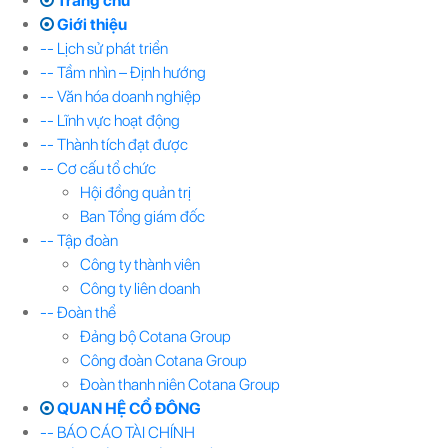
Trang chủ
Giới thiệu
-- Lịch sử phát triển
-- Tầm nhìn – Định hướng
-- Văn hóa doanh nghiệp
-- Lĩnh vực hoạt động
-- Thành tích đạt được
-- Cơ cấu tổ chức
Hội đồng quản trị
Ban Tổng giám đốc
-- Tập đoàn
Công ty thành viên
Công ty liên doanh
-- Đoàn thể
Đảng bộ Cotana Group
Công đoàn Cotana Group
Đoàn thanh niên Cotana Group
QUAN HỆ CỔ ĐÔNG
-- BÁO CÁO TÀI CHÍNH