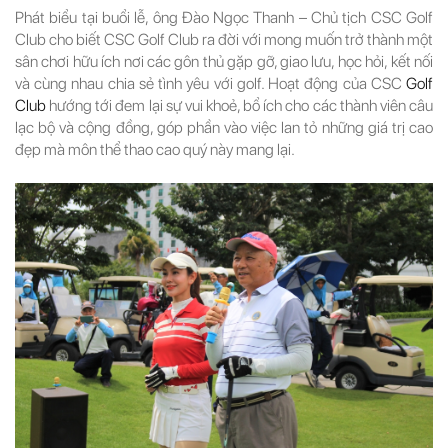
Phát biểu tại buổi lễ, ông Đào Ngọc Thanh – Chủ tịch CSC Golf
Club cho biết CSC Golf Club ra đời với mong muốn trở thành một
sân chơi hữu ích nơi các gôn thủ gặp gỡ, giao lưu, học hỏi, kết nối
và cùng nhau chia sẻ tình yêu với golf. Hoạt động của CSC
Golf
Club
hướng tới đem lại sự vui khoẻ, bổ ích cho các thành viên câu
lạc bộ và cộng đồng, góp phần vào việc lan tỏ những giá trị cao
đẹp mà môn thể thao cao quý này mang lại.