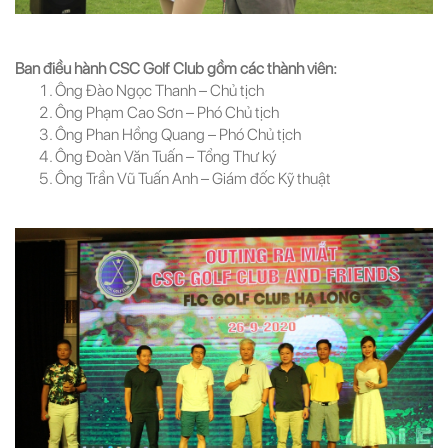
Ban điều hành CSC Golf Club gồm các thành viên:
Ông Đào Ngọc Thanh – Chủ tịch
Ông Phạm Cao Sơn – Phó Chủ tịch
Ông Phan Hồng Quang – Phó Chủ tịch
Ông Đoàn Văn Tuấn – Tổng Thư ký
Ông Trần Vũ Tuấn
Anh
– Giám đốc Kỹ thuật