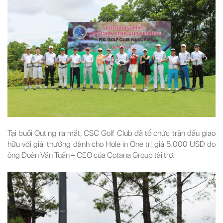
Tại buổi Outing ra mắt, CSC Golf Club đã tổ chức trận đấu giao
hữu với giải thưởng dành cho Hole in One trị giá 5.000 USD do
ông Đoàn Văn Tuấn – CEO của Cotana Group tài trợ.