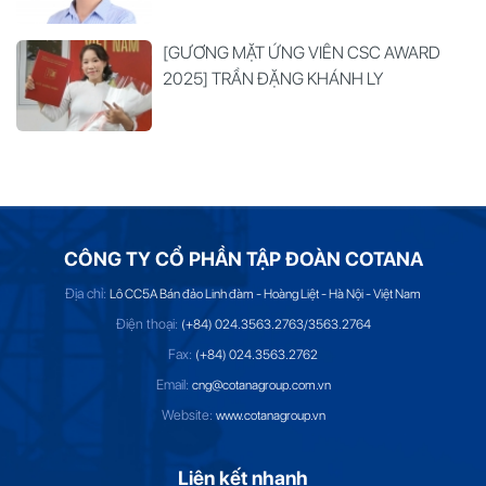
[GƯƠNG MẶT ỨNG VIÊN CSC AWARD
2025] TRẦN ĐẶNG KHÁNH LY
CÔNG TY CỔ PHẦN TẬP ĐOÀN COTANA
Địa chỉ:
Lô CC5A Bán đảo Linh đàm - Hoàng Liệt - Hà Nội - Việt Nam
Điện thoại:
(+84) 024.3563.2763/3563.2764
Fax:
(+84) 024.3563.2762
Email:
cng@cotanagroup.com.vn
Website:
www.cotanagroup.vn
Liên kết nhanh