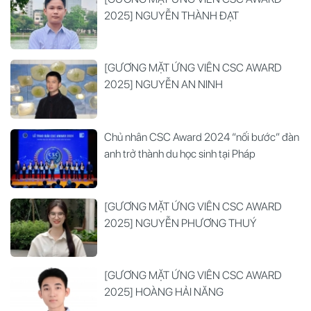
2025] NGUYỄN THÀNH ĐẠT
[GƯƠNG MẶT ỨNG VIÊN CSC AWARD
2025] NGUYỄN AN NINH
Chủ nhân CSC Award 2024 “nối bước” đàn
anh trở thành du học sinh tại Pháp
[GƯƠNG MẶT ỨNG VIÊN CSC AWARD
2025] NGUYỄN PHƯƠNG THUÝ
[GƯƠNG MẶT ỨNG VIÊN CSC AWARD
2025] HOÀNG HẢI NĂNG