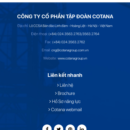
CÔNG TY CỔ PHẦN TẬP ĐOÀN COTANA
Địa chỉ:
Lô CC5A Bán đảo Linh đàm - Hoàng Liệt - Hà Nội - Việt Nam
Điện thoại:
(+84) 024.3563.2763/3563.2764
Fax:
(+84) 024.3563.2762
Email:
cng@cotanagroup.com.vn
Website:
www.cotanagroup.vn
Liên kết nhanh
Liên hệ
Brochure
Hồ Sơ năng lực
Cotana webmail