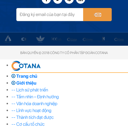
BẢN QUYỀN © 2018 CÔNG TY CỔ PHẦN TẬP ĐOÀN COTANA
Trang chủ
Giới thiệu
-- Lịch sử phát triển
-- Tầm nhìn – Định hướng
-- Văn hóa doanh nghiệp
-- Lĩnh vực hoạt động
-- Thành tích đạt được
-- Cơ cấu tổ chức