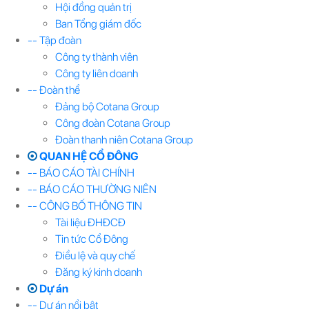
Hội đồng quản trị
Ban Tổng giám đốc
-- Tập đoàn
Công ty thành viên
Công ty liên doanh
-- Đoàn thể
Đảng bộ Cotana Group
Công đoàn Cotana Group
Đoàn thanh niên Cotana Group
QUAN HỆ CỔ ĐÔNG
-- BÁO CÁO TÀI CHÍNH
-- BÁO CÁO THƯỜNG NIÊN
-- CÔNG BỐ THÔNG TIN
Tài liệu ĐHĐCĐ
Tin tức Cổ Đông
Điều lệ và quy chế
Đăng ký kinh doanh
Dự án
-- Dự án nổi bật