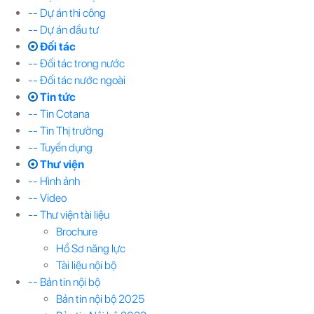
-- Dự án thi công
-- Dự án đầu tư
Đối tác
-- Đối tác trong nước
-- Đối tác nước ngoài
Tin tức
-- Tin Cotana
-- Tin Thị trường
-- Tuyển dụng
Thư viện
-- Hình ảnh
-- Video
-- Thư viện tài liệu
Brochure
Hồ Sơ năng lực
Tài liệu nội bộ
-- Bản tin nội bộ
Bản tin nội bộ 2025