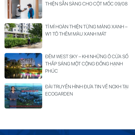
THIỆN SẴN SÀNG CHO CỘT MỐC 09/08
TỈ MỈ HOÀN THIỆN TỪNG MẢNG XANH –
W1 TÔ THÊM MÀU XANH MÁT
ĐÊM WEST SKY – KHI NHỮNG Ô CỬA SỔ
THẮP SÁNG MỘT CỘNG ĐỒNG HẠNH
PHÚC
ĐÀI TRUYỀN HÌNH ĐƯA TIN VỀ NOXH TẠI
ECOGARDEN