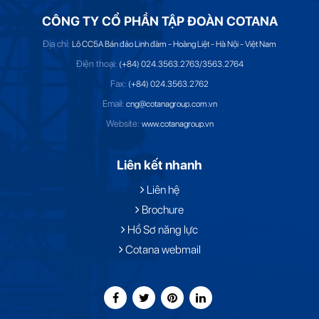
CÔNG TY CỔ PHẦN TẬP ĐOÀN COTANA
Địa chỉ:
Lô CC5A Bán đảo Linh đàm - Hoàng Liệt - Hà Nội - Việt Nam
Điện thoại:
(+84) 024.3563.2763/3563.2764
Fax:
(+84) 024.3563.2762
Email:
cng@cotanagroup.com.vn
Website:
www.cotanagroup.vn
Liên kết nhanh
Liên hệ
Brochure
Hồ Sơ năng lực
Cotana webmail