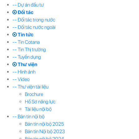
-- Dự án đầu tư
Đối tác
-- Đối tác trong nước
-- Đối tác nước ngoài
Tin tức
-- Tin Cotana
-- Tin Thị trường
-- Tuyển dụng
Thư viện
-- Hình ảnh
-- Video
-- Thư viện tài liệu
Brochure
Hồ Sơ năng lực
Tài liệu nội bộ
-- Bản tin nội bộ
Bản tin nội bộ 2025
Bản tin Nội bộ 2023
Bản tin nội bộ 2024