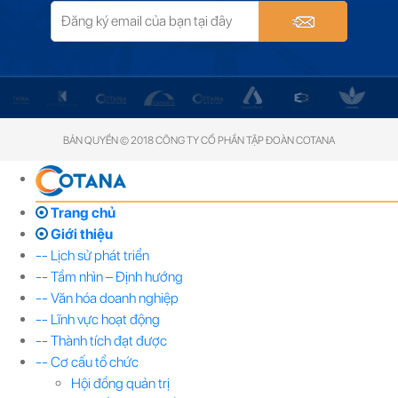
BẢN QUYỀN © 2018 CÔNG TY CỔ PHẦN TẬP ĐOÀN COTANA
Trang chủ
Giới thiệu
-- Lịch sử phát triển
-- Tầm nhìn – Định hướng
-- Văn hóa doanh nghiệp
-- Lĩnh vực hoạt động
-- Thành tích đạt được
-- Cơ cấu tổ chức
Hội đồng quản trị