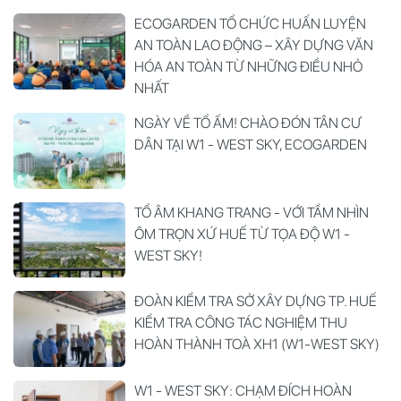
ECOGARDEN TỔ CHỨC HUẤN LUYỆN
AN TOÀN LAO ĐỘNG – XÂY DỰNG VĂN
HÓA AN TOÀN TỪ NHỮNG ĐIỀU NHỎ
NHẤT
NGÀY VỀ TỔ ẤM! CHÀO ĐÓN TÂN CƯ
DÂN TẠI W1 - WEST SKY, ECOGARDEN
TỔ ÂM KHANG TRANG - VỚI TẦM NHÌN
ÔM TRỌN XỨ HUẾ TỪ TỌA ĐỘ W1 -
WEST SKY!
ĐOÀN KIỂM TRA SỞ XÂY DỰNG TP. HUẾ
KIỂM TRA CÔNG TÁC NGHIỆM THU
HOÀN THÀNH TOÀ XH1 (W1-WEST SKY)
W1 - WEST SKY: CHẠM ĐÍCH HOÀN