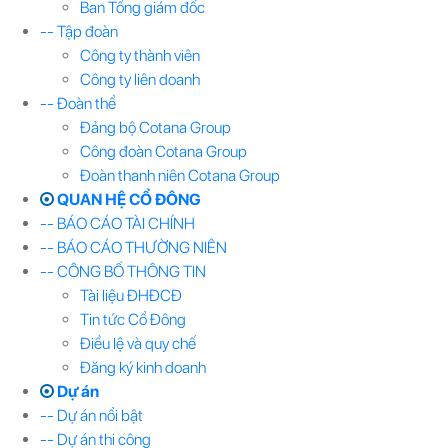
Ban Tổng giám đốc
-- Tập đoàn
Công ty thành viên
Công ty liên doanh
-- Đoàn thể
Đảng bộ Cotana Group
Công đoàn Cotana Group
Đoàn thanh niên Cotana Group
QUAN HỆ CỔ ĐÔNG
-- BÁO CÁO TÀI CHÍNH
-- BÁO CÁO THƯỜNG NIÊN
-- CÔNG BỐ THÔNG TIN
Tài liệu ĐHĐCĐ
Tin tức Cổ Đông
Điều lệ và quy chế
Đăng ký kinh doanh
Dự án
-- Dự án nổi bật
-- Dự án thi công