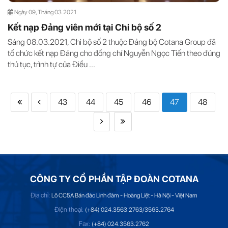
Ngày 09, Tháng 03.2021
Kết nạp Đảng viên mới tại Chi bộ số 2
Sáng 08.03.2021, Chi bộ số 2 thuộc Đảng bộ Cotana Group đã
tổ chức kết nạp Đảng cho đồng chí Nguyễn Ngọc Tiến theo đúng
thủ tục, trình tự của Điều ...
43
44
45
46
47
48
CÔNG TY CỔ PHẦN TẬP ĐOÀN COTANA
Địa chỉ:
Lô CC5A Bán đảo Linh đàm - Hoàng Liệt - Hà Nội - Việt Nam
Điện thoại:
(+84) 024.3563.2763/3563.2764
Fax:
(+84) 024.3563.2762