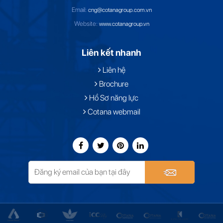
Email:
cng@cotanagroup.com.vn
Website:
www.cotanagroup.vn
Liên kết nhanh
Liên hệ
Brochure
Hồ Sơ năng lực
Cotana webmail