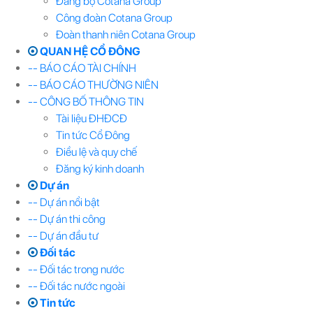
Đảng bộ Cotana Group
Công đoàn Cotana Group
Đoàn thanh niên Cotana Group
QUAN HỆ CỔ ĐÔNG
-- BÁO CÁO TÀI CHÍNH
-- BÁO CÁO THƯỜNG NIÊN
-- CÔNG BỐ THÔNG TIN
Tài liệu ĐHĐCĐ
Tin tức Cổ Đông
Điều lệ và quy chế
Đăng ký kinh doanh
Dự án
-- Dự án nổi bật
-- Dự án thi công
-- Dự án đầu tư
Đối tác
-- Đối tác trong nước
-- Đối tác nước ngoài
Tin tức