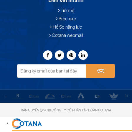
Liên kết nhanh
Liên hệ
Brochure
Hồ Sơ năng lực
Cotana webmail
BẢN QUYỀN © 2018 CÔNG TY CỔ PHẦN TẬP ĐOÀN COTANA