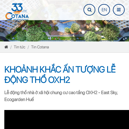
EN
Tin tức
Tin Cotana
KHOẢNH KHẮC ẤN TƯỢNG LỄ
ĐỘNG THỔ OXH2
Lễ động thổ nhà ở xã hội chung cư cao tầng OXH2 - East Sky,
Ecogarden Huế