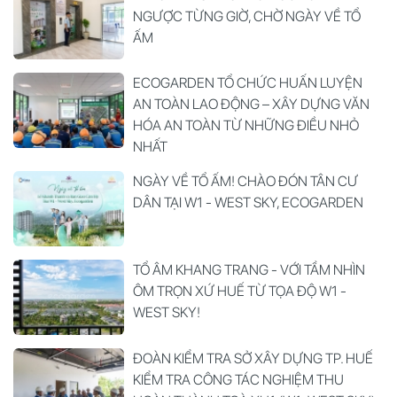
NGƯỢC TỪNG GIỜ, CHỜ NGÀY VỀ TỔ
ẤM
ECOGARDEN TỔ CHỨC HUẤN LUYỆN
AN TOÀN LAO ĐỘNG – XÂY DỰNG VĂN
HÓA AN TOÀN TỪ NHỮNG ĐIỀU NHỎ
NHẤT
NGÀY VỀ TỔ ẤM! CHÀO ĐÓN TÂN CƯ
DÂN TẠI W1 - WEST SKY, ECOGARDEN
TỔ ÂM KHANG TRANG - VỚI TẦM NHÌN
ÔM TRỌN XỨ HUẾ TỪ TỌA ĐỘ W1 -
WEST SKY!
ĐOÀN KIỂM TRA SỞ XÂY DỰNG TP. HUẾ
KIỂM TRA CÔNG TÁC NGHIỆM THU