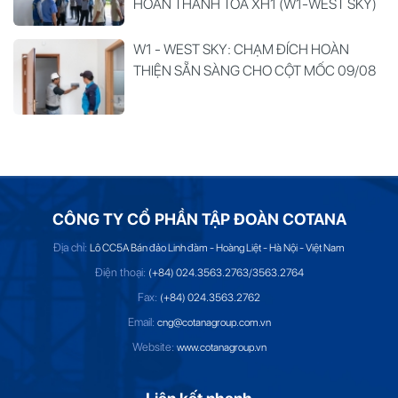
HOÀN THÀNH TOÀ XH1 (W1-WEST SKY)
W1 - WEST SKY: CHẠM ĐÍCH HOÀN
THIỆN SẴN SÀNG CHO CỘT MỐC 09/08
CÔNG TY CỔ PHẦN TẬP ĐOÀN COTANA
Địa chỉ:
Lô CC5A Bán đảo Linh đàm - Hoàng Liệt - Hà Nội - Việt Nam
Điện thoại:
(+84) 024.3563.2763/3563.2764
Fax:
(+84) 024.3563.2762
Email:
cng@cotanagroup.com.vn
Website:
www.cotanagroup.vn