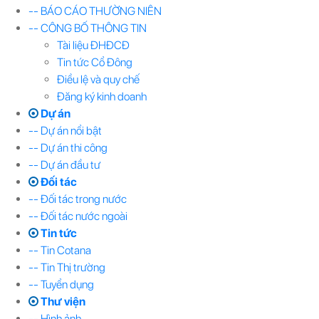
-- BÁO CÁO THƯỜNG NIÊN
-- CÔNG BỐ THÔNG TIN
Tài liệu ĐHĐCĐ
Tin tức Cổ Đông
Điều lệ và quy chế
Đăng ký kinh doanh
Dự án
-- Dự án nổi bật
-- Dự án thi công
-- Dự án đầu tư
Đối tác
-- Đối tác trong nước
-- Đối tác nước ngoài
Tin tức
-- Tin Cotana
-- Tin Thị trường
-- Tuyển dụng
Thư viện
-- Hình ảnh