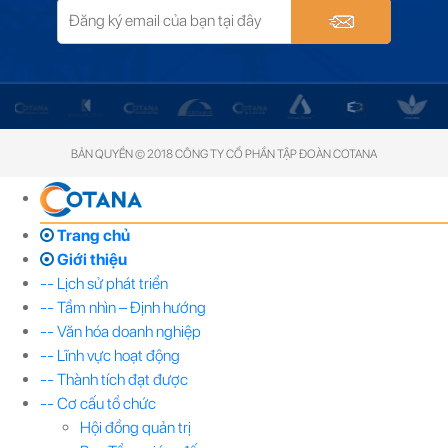
BẢN QUYỀN © 2018 CÔNG TY CỔ PHẦN TẬP ĐOÀN COTANA
Trang chủ
Giới thiệu
-- Lịch sử phát triển
-- Tầm nhìn – Định hướng
-- Văn hóa doanh nghiệp
-- Lĩnh vực hoạt động
-- Thành tích đạt được
-- Cơ cấu tổ chức
Hội đồng quản trị