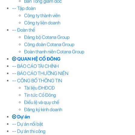
Ban Tổng giám đốc
-- Tập đoàn
Công ty thành viên
Công ty liên doanh
-- Đoàn thể
Đảng bộ Cotana Group
Công đoàn Cotana Group
Đoàn thanh niên Cotana Group
QUAN HỆ CỔ ĐÔNG
-- BÁO CÁO TÀI CHÍNH
-- BÁO CÁO THƯỜNG NIÊN
-- CÔNG BỐ THÔNG TIN
Tài liệu ĐHĐCĐ
Tin tức Cổ Đông
Điều lệ và quy chế
Đăng ký kinh doanh
Dự án
-- Dự án nổi bật
-- Dự án thi công