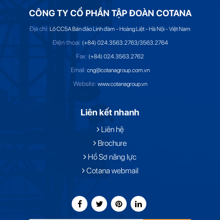
CÔNG TY CỔ PHẦN TẬP ĐOÀN COTANA
Địa chỉ:
Lô CC5A Bán đảo Linh đàm - Hoàng Liệt - Hà Nội - Việt Nam
Điện thoại:
(+84) 024.3563.2763/3563.2764
Fax:
(+84) 024.3563.2762
Email:
cng@cotanagroup.com.vn
Website:
www.cotanagroup.vn
Liên kết nhanh
Liên hệ
Brochure
Hồ Sơ năng lực
Cotana webmail